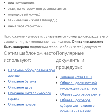
вид помещения;
этаж, на котором оно располагается;
порядковый номер;
занимаемая и жилая площадь;
иные характеристики.
Приложение нумеруется, указывается номер договора, дата его
заключения, наименование подписантов.
Описание должно
подписями сторон с обеих частей документа.
быть заверено
С этим шаблоном часто
Популярные
используют:
документы и
процедуры:
Перечень оборудования при
аренде
Типовой устав ООО
Описание багажа
Образец должностной
Описание дара
инструкции бухгалтера
Описание металлического
Образец договора ренты
гаража
Образец договора
Описание грузов
субаренды нежилого
помещения между