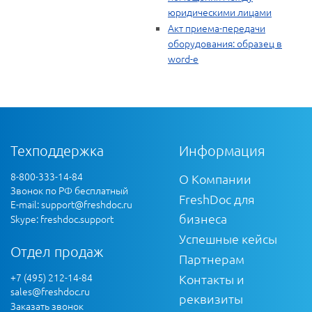
юридическими лицами
Акт приема-передачи
оборудования: образец в
word-е
Техподдержка
Информация
8-800-333-14-84
О Компании
Звонок по РФ бесплатный
FreshDoc для
E-mail:
support@freshdoc.ru
бизнеса
Skype: freshdoc.support
Успешные кейсы
Отдел продаж
Партнерам
+7 (495) 212-14-84
Контакты и
sales@freshdoc.ru
реквизиты
Заказать звонок