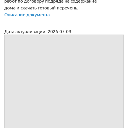
работ по договору подряда на содержание
дома и скачать готовый перечень.
Описание документа
Дата актуализации: 2026-07-09
Перечень работ по содержанию МКД
Приложение №
к
№
от
г.
заключенному между
и
Перечень работ
1.