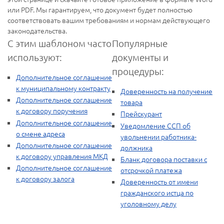
или PDF. Мы гарантируем, что документ будет полностью
соответствовать вашим требованиям и нормам действующего
законодательства.
С этим шаблоном часто
Популярные
используют:
документы и
процедуры:
Дополнительное соглашение
к муниципальному контракту
Доверенность на получение
Дополнительное соглашение
товара
к договору поручения
Прейскурант
Дополнительное соглашение
Уведомление ССП об
о смене адреса
увольнении работника-
Дополнительное соглашение
должника
к договору управления МКД
Бланк договора поставки с
Дополнительное соглашение
отсрочкой платежа
к договору залога
Доверенность от имени
гражданского истца по
уголовному делу