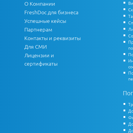
О Компании
Ви
Ск
FreshDoc для бизнеса
Т
Успешные кейсы
Сп
Партнерам
Ли
Со
Контакты и реквизиты
Пр
Для СМИ
по
По
Лицензии и
Ин
сертификаты
co
По
пе
По
Тр
До
Фо
До
До