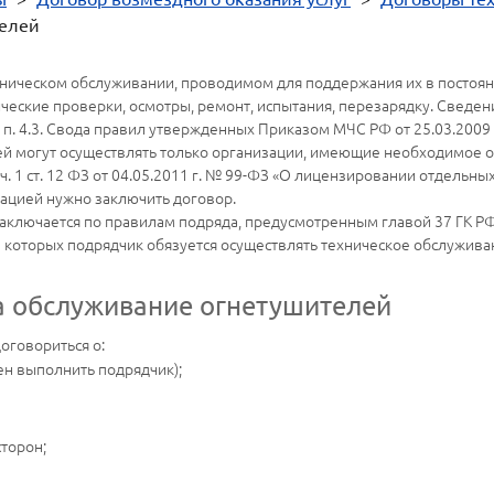
телей
ническом обслуживании, проводимом для поддержания их в постоян
ческие проверки, осмотры, ремонт, испытания, перезарядку. Сведен
. 4.3. Свода правил утвержденных Приказом МЧС РФ от 25.03.2009 
лей могут осуществлять только организации, имеющие необходимое 
. 1 ст. 12 ФЗ от 04.05.2011 г. № 99-ФЗ «О лицензировании отдельны
ацией нужно заключить договор.
аключается по правилам подряда, предусмотренным главой 37 ГК Р
 которых подрядчик обязуется осуществлять техническое обслужива
на обслуживание огнетушителей
оговориться о:
ен выполнить подрядчик);
сторон;