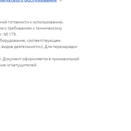
ной готовности к использованию.
ия о требованиях к техническому
г. № 179.
оборудование, соответствующее
х видов деятельности»). Для перезарядки
Ф. Документ оформляется в произвольной
ние огнетушителей.