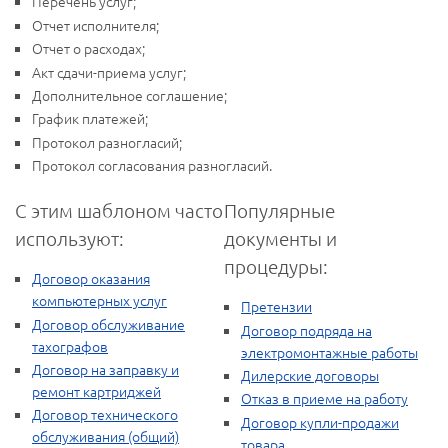
Перечень услуг;
Отчет исполнителя;
Отчет о расходах;
Акт сдачи-приема услуг;
Дополнительное соглашение;
График платежей;
Протокол разногласий;
Протокол согласования разногласий.
С этим шаблоном часто
Популярные
используют:
документы и
процедуры:
Договор оказания
компьютерных услуг
Претензии
Договор обслуживание
Договор подряда на
тахографов
электромонтажные работы
Договор на заправку и
Дилерские договоры
ремонт картриджей
Отказ в приеме на работу
Договор технического
Договор купли-продажи
обслуживания (общий)
товара