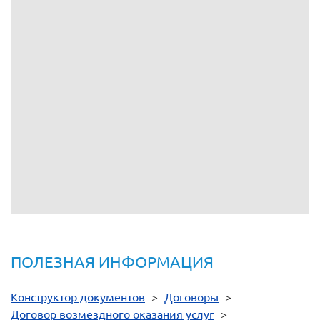
Адреса, реквизиты и подписи сторон
Наименование:
Наименование:
Адрес:
Адрес:
Тел.:
Тел.:
ОГРН:
ОГРН:
ИНН:
ИНН:
КПП:
КПП:
Р/сч:
Р/сч:
Банк:
Банк:
БИК:
БИК:
Кор/сч:
Кор/сч:
От имени
__________
От имени
__________
ПОЛЕЗНАЯ ИНФОРМАЦИЯ
Конструктор документов
>
Договоры
>
Договор возмездного оказания услуг
>