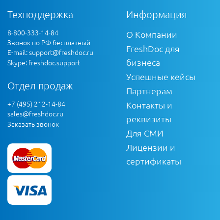
Техподдержка
Информация
8-800-333-14-84
О Компании
Звонок по РФ бесплатный
FreshDoc для
E-mail:
support@freshdoc.ru
бизнеса
Skype: freshdoc.support
Успешные кейсы
Отдел продаж
Партнерам
+7 (495) 212-14-84
Контакты и
sales@freshdoc.ru
реквизиты
Заказать звонок
Для СМИ
Лицензии и
сертификаты