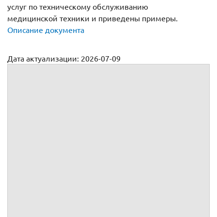
услуг по техническому обслуживанию
медицинской техники и приведены примеры.
Описание документа
Дата актуализации: 2026-07-09
Договор на техническое обслуживания медицинской
техники
№
г.
, именуемое(ый, ая) в дальнейшем
, в лице
,
действующего(ей) на основании
,
, именуемое(ый, ая) в дальнейшем
, в лице
,