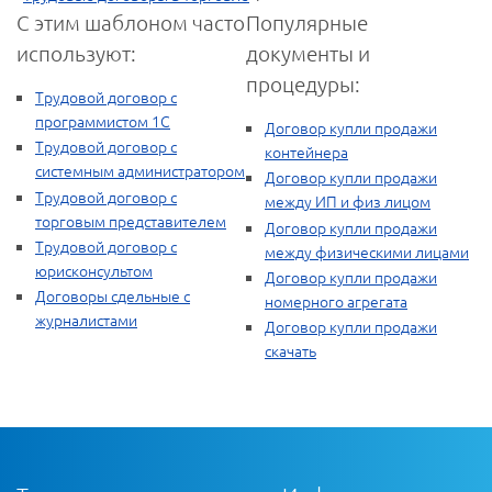
С этим шаблоном часто
Популярные
используют:
документы и
процедуры:
Трудовой договор с
программистом 1С
Договор купли продажи
Трудовой договор с
контейнера
системным администратором
Договор купли продажи
Трудовой договор с
между ИП и физ лицом
торговым представителем
Договор купли продажи
Трудовой договор с
между физическими лицами
юрисконсультом
Договор купли продажи
Договоры сдельные с
номерного агрегата
журналистами
Договор купли продажи
скачать