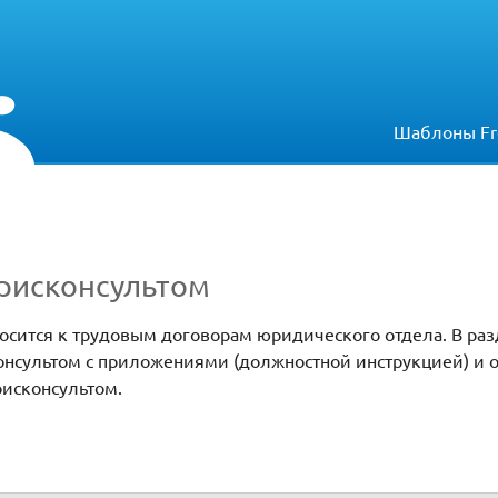
Шаблоны Fr
юрисконсультом
осится к трудовым договорам юридического отдела. В ра
консультом с приложениями (должностной инструкцией) и 
рисконсультом.