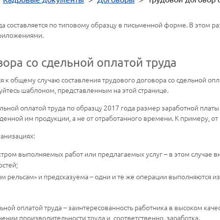
да составляется по типовому образцу в письменной форме. В этом 
приложениями.
вора со сдельной оплатой труда
к общему случаю составления трудового договора со сдельной опла
йтесь шаблоном, представленным на этой странице.
льной оплатой труда по образцу 2017 года размер заработной платы 
енной им продукции, а не от отработанного времени. К примеру, от 
анизациях:
ктром выполняемых работ или предлагаемых услуг – в этом случае в
стей;
м рельсам» и предсказуема – одни и те же операции выполняются из 
ной оплатой труда – заинтересованность работника в высоком качес
ении производительности труда и, соответственно, заработка.