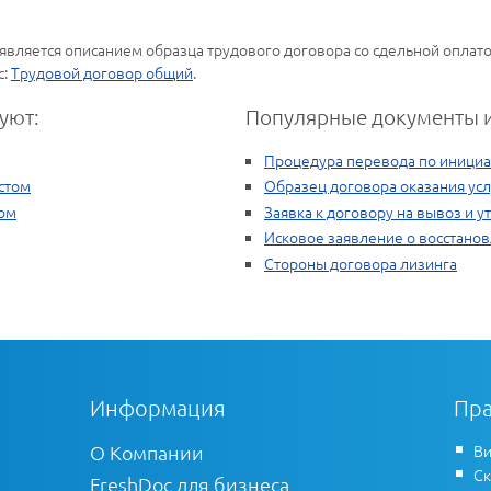
является описанием образца трудового договора со сдельной оплато
c:
Трудовой договор общий
.
уют:
Популярные документы и
Процедура перевода по инициа
стом
Образец договора оказания усл
ром
Заявка к договору на вывоз и 
Исковое заявление о восстанов
Стороны договора лизинга
Информация
Пра
О Компании
Ви
Ск
FreshDoc для бизнеса