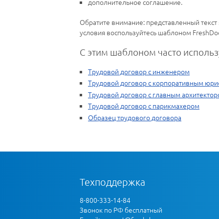
дополнительное соглашение.
Обратите внимание: представленный текст 
условия воспользуйтесь шаблоном FreshDo
С этим шаблоном часто использ
Трудовой договор с инженером
Трудовой договор с корпоративным юри
Трудовой договор с главным архитекто
Трудовой договор с парикмахером
Образец трудового договора
Техподдержка
8-800-333-14-84
Звонок по РФ бесплатный