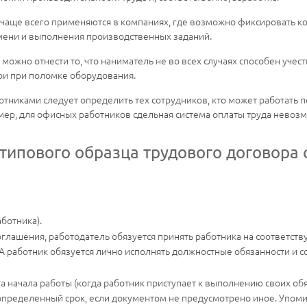
 чаще всего применяются в компаниях, где возможно фиксировать к
емени и выполнения производственных заданий.
можно отнести то, что наниматель не во всех случаях способен учес
ои при поломке оборудования.
никами следует определить тех сотрудников, кто может работать по 
ер, для офисных работников сдельная система оплаты труда невоз
типового образца трудового договора 
ботника).
оглашения, работодатель обязуется принять работника на соответс
А работник обязуется лично исполнять должностные обязанности и с
та начала работы (когда работник приступает к выполнению своих обя
неопределенный срок, если документом не предусмотрено иное. Упоми