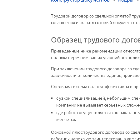
Трудовой договор со сдельной оплатой тру
соглашения и скачать готовый документ с 
Образец трудового дого
Приведенные ниже рекомендации относятся 
полным перечнем ваших условий воспользу
При заключении трудового договора со сде
зависимости от количества единиц произвед
Сдельная система оплаты эффективна в орг
с узкой специализацией, небольшим спе
компании не вызывает серьезных сложно
где работа осуществляется «по накатанны
меняется.
Основной плюс трудового договора со сдель
работник напрямую заинтересован в увелич