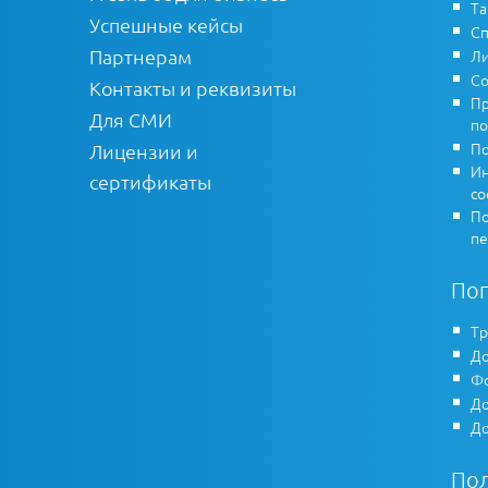
Т
Успешные кейсы
Сп
Партнерам
Ли
Со
Контакты и реквизиты
Пр
Для СМИ
по
По
Лицензии и
Ин
сертификаты
co
По
пе
По
Тр
До
Фо
До
До
По