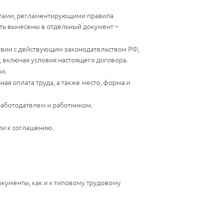
ентами, регламентирующими правила
ыть вынесены в отдельный документ –
ствии с действующим законодательством РФ,
включая условия настоящего договора.
и.
ная оплата труда, а также место, форма и
работодателем и работником.
ли к соглашению.
окументы, как и к типовому трудовому