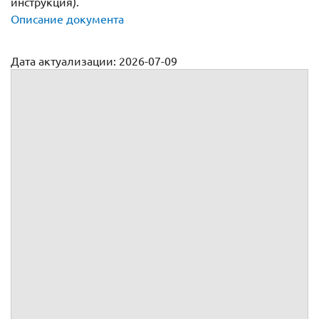
инструкция).
Описание документа
Дата актуализации: 2026-07-09
Трудовой договор с программистом
ТРУДОВОЙ ДОГОВОР №
,
именуемое в дальнейшем Работодатель,
в лице
,
действующего на основании
,
с одной стороны, и