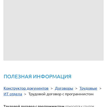
От имени Работодателя ________________
13.2.
От имени Работника ________________
Экземпляр получен и подписан Работником
г.
Подпись Работника
: ____________________
Посмотри если такой договор с программистами
подписывать - ок?
o.k.
ПОЛЕЗНАЯ ИНФОРМАЦИЯ
Конструктор документов
>
Договоры
>
Трудовые
>
ИТ отдела
>
Трудовой договор с программистом
относится к группе
Трудовой договор с программистом