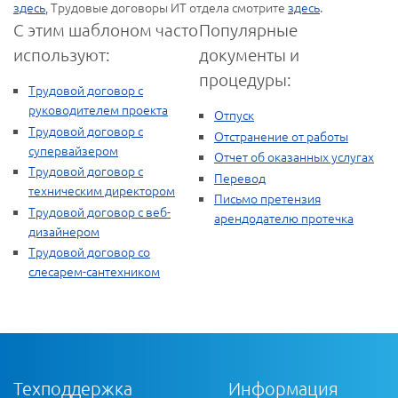
здесь
, Трудовые договоры ИТ отдела смотрите
здесь
.
С этим шаблоном часто
Популярные
используют:
документы и
процедуры:
Трудовой договор с
руководителем проекта
Отпуск
Трудовой договор с
Отстранение от работы
супервайзером
Отчет об оказанных услугах
Трудовой договор с
Перевод
техническим директором
Письмо претензия
Трудовой договор с веб-
арендодателю протечка
дизайнером
Трудовой договор со
слесарем-сантехником
Техподдержка
Информация