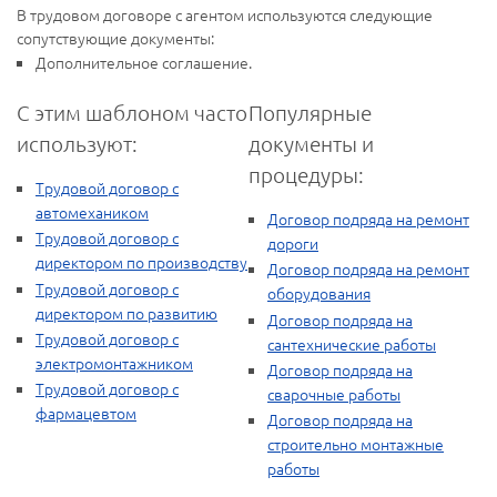
В трудовом договоре с агентом используются следующие
сопутствующие документы:
Дополнительное соглашение.
С этим шаблоном часто
Популярные
используют:
документы и
процедуры:
Трудовой договор с
автомехаником
Договор подряда на ремонт
Трудовой договор с
дороги
директором по производству
Договор подряда на ремонт
Трудовой договор с
оборудования
директором по развитию
Договор подряда на
Трудовой договор с
сантехнические работы
электромонтажником
Договор подряда на
Трудовой договор с
сварочные работы
фармацевтом
Договор подряда на
строительно монтажные
работы