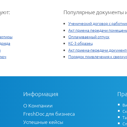
уют:
Популярные документы и
Ученический договор с работн
Акт приема передачи помещен
вартиры
Оплачиваемый отпуск
дряда
КС-3 образец
ы
Акт приема-передачи документ
ключ
Порядок привлечения к сверху
Информация
Пра
О Компании
Ви
Ск
FreshDoc для бизнеса
Т
Успешные кейсы
Сп