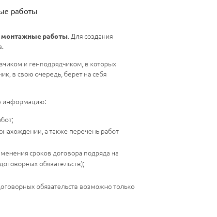
ные работы
. Для создания
о монтажные работы
.
чиком и генподрядчиком, в которых
ик, в свою очередь, берет на себя
ю информацию:
бот;
онахождении, а также перечень работ
зменения сроков договора подряда на
договорных обязательств);
договорных обязательств возможно только