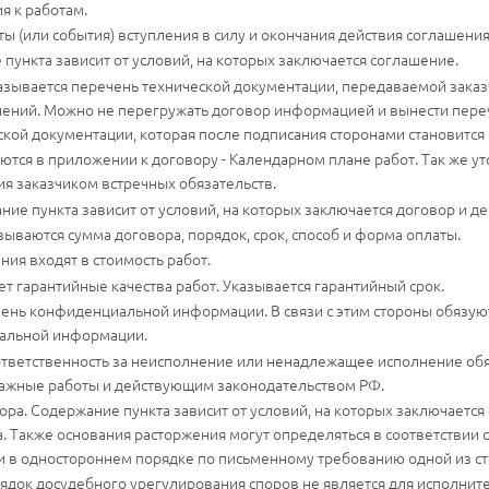
я к работам.
ы (или события) вступления в силу и окончания действия соглашения
 пункта зависит от условий, на которых заключается соглашение.
казывается перечень технической документации, передаваемой заказ
нений. Можно не перегружать договор информацией и вынести пере
ской документации, которая после подписания сторонами становитс
тся в приложении к договору - Календарном плане работ. Так же ут
я заказчиком встречных обязательств.
ние пункта зависит от условий, на которых заключается договор и 
зываются сумма договора, порядок, срок, способ и форма оплаты.
ния входят в стоимость работ.
ет гарантийные качества работ. Указывается гарантийный срок.
ень конфиденциальной информации. В связи с этим стороны обязую
альной информации.
ответственность за неисполнение или ненадлежащее исполнение обя
тажные работы и действующим законодательством РФ.
ра. Содержание пункта зависит от условий, на которых заключаетс
. Также основания расторжения могут определяться в соответствии с
 и в одностороннем порядке по письменному требованию одной из ст
док досудебного урегулирования споров не является для исполните