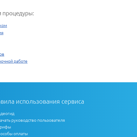
 процедуры:
иком
ия
ов
рочной работе
вила использования сервиса
деогид
ачать руководство пользователя
арифы
особы оплаты