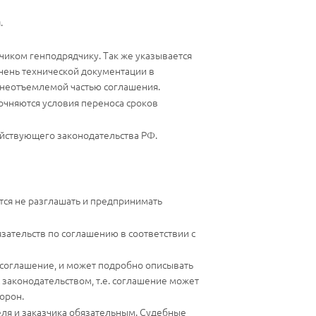
.
чиком генподрядчику. Так же указывается
чень технической документации в
я неотъемлемой частью соглашения.
очняются условия переноса сроков
действующего законодательства РФ.
тся не разглашать и предпринимать
зательств по соглашению в соответствии с
я соглашение, и может подробно описывать
 законодательством, т.е. соглашение может
орон.
ля и заказчика обязательным. Судебные