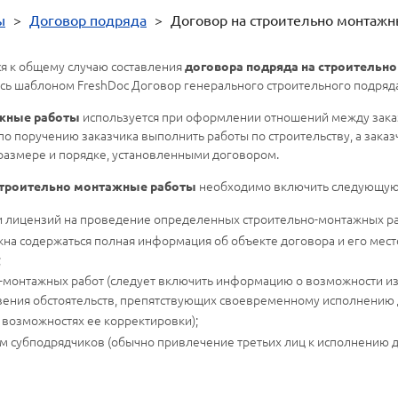
ы
>
Договор подряда
>
Договор на строительно монтаж
я к общему случаю составления
договора подряда на строительн
сь шаблоном FreshDoc Договор генерального строительного подряда
используется при оформлении отношений между заказ
ажные работы
по поручению заказчика выполнить работы по строительству, а заказч
в размере и порядке, установленными договором.
необходимо включить следующу
строительно монтажные работы
и лицензий на проведение определенных строительно-монтажных ра
жна содержаться полная информация об объекте договора и его мест
;
но-монтажных работ (следует включить информацию о возможности и
вения обстоятельств, препятствующих своевременному исполнению 
и возможностях ее корректировки);
м субподрядчиков (обычно привлечение третьих лиц к исполнению 