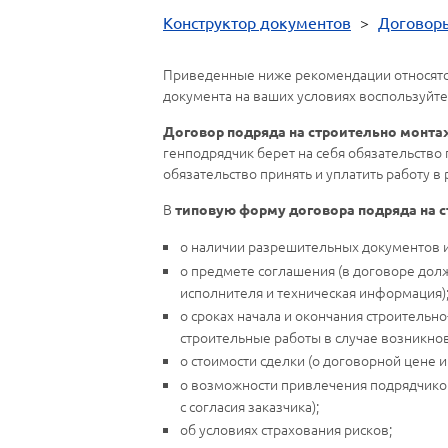
Конструктор документов
>
Договор
Приведенные ниже рекомендации относятс
документа на ваших условиях воспользуйте
Договор подряда на строительно монт
генподрядчик берет на себя обязательство 
обязательство принять и уплатить работу 
В
типовую форму договора подряда на 
о наличии разрешительных документов 
о предмете соглашения (в договоре дол
исполнителя и техническая информация)
о сроках начала и окончания строитель
строительные работы в случае возникно
о стоимости сделки (о договорной цене 
о возможности привлечения подрядчико
с согласия заказчика);
об условиях страхования рисков;