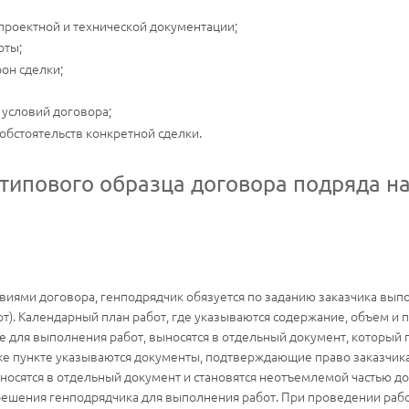
проектной и технической документации;
оты;
рон сделки;
 условий договора;
обстоятельств конкретной сделки.
 типового образца договора подряда н
овиями договора, генподрядчик обязуется по заданию заказчика вып
т). Календарный план работ, где указываются содержание, объем и п
 для выполнения работ, выносятся в отдельный документ, который 
же пункте указываются документы, подтверждающие право заказчика
носятся в отдельный документ и становятся неотъемлемой частью до
шения генподрядчика для выполнения работ. При проведении рабо