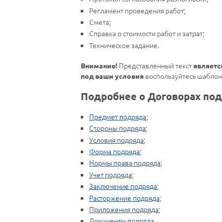
Регламент проведения работ;
Смета;
Справка о стоимости работ и затрат;
Техническое задание.
Представленный текст
Внимание!
являетс
воспользуйтесь шаблон
под ваши условия
Подробнее о Договорах под
Предмет подряда
;
Стороны подряда
;
Условия подряда
;
Форма подряда
;
Нормы права подряда
;
Учет подряда
;
Заключение подряда
;
Расторжение подряда
;
Приложения подряда
;
Документы подряда
.