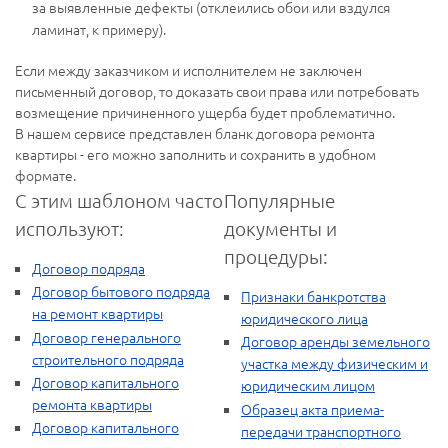
за выявленные дефекты (отклеились обои или вздулся
ламинат, к примеру).
Если между заказчиком и исполнителем не заключен
письменный договор, то доказать свои права или потребовать
возмещение причиненного ущерба будет проблематично.
В нашем сервисе представлен бланк договора ремонта
квартиры - его можно заполнить и сохранить в удобном
формате.
С этим шаблоном часто
Популярные
используют:
документы и
процедуры:
Договор подряда
Договор бытового подряда
Признаки банкротства
на ремонт квартиры
юридического лица
Договор генерального
Договор аренды земельного
строительного подряда
участка между физическим и
Договор капитального
юридическим лицом
ремонта квартиры
Образец акта приема-
Договор капитального
передачи транспортного