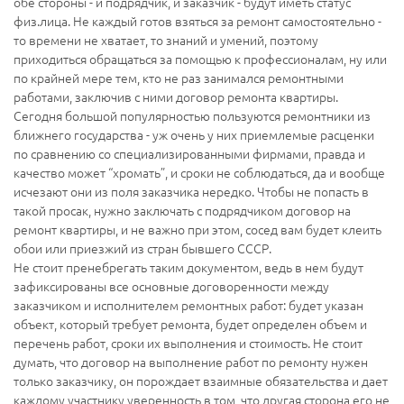
обе стороны - и подрядчик, и заказчик - будут иметь статус
физ.лица. Не каждый готов взяться за ремонт самостоятельно -
то времени не хватает, то знаний и умений, поэтому
приходиться обращаться за помощью к профессионалам, ну или
по крайней мере тем, кто не раз занимался ремонтными
работами, заключив с ними договор ремонта квартиры.
Сегодня большой популярностью пользуются ремонтники из
ближнего государства - уж очень у них приемлемые расценки
по сравнению со специализированными фирмами, правда и
качество может “хромать”, и сроки не соблюдаться, да и вообще
исчезают они из поля заказчика нередко. Чтобы не попасть в
такой просак, нужно заключать с подрядчиком договор на
ремонт квартиры, и не важно при этом, сосед вам будет клеить
обои или приезжий из стран бывшего СССР.
Не стоит пренебрегать таким документом, ведь в нем будут
зафиксированы все основные договоренности между
заказчиком и исполнителем ремонтных работ: будет указан
объект, который требует ремонта, будет определен объем и
перечень работ, сроки их выполнения и стоимость. Не стоит
думать, что договор на выполнение работ по ремонту нужен
только заказчику, он порождает взаимные обязательства и дает
каждому участнику уверенность в том, что другая сторона его не