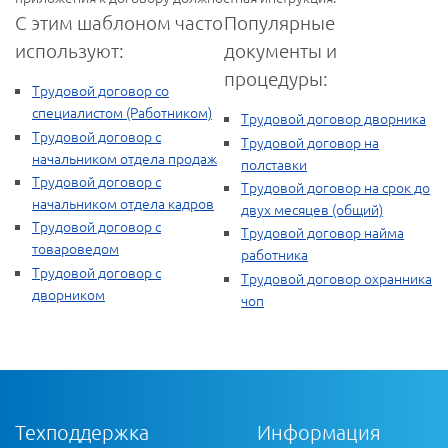
С этим шаблоном часто
Популярные
используют:
документы и
процедуры:
Трудовой договор со
специалистом (Работником)
Трудовой договор дворника
Трудовой договор с
Трудовой договор на
начальником отдела продаж
полставки
Трудовой договор с
Трудовой договор на срок до
начальником отдела кадров
двух месяцев (общий)
Трудовой договор с
Трудовой договор найма
товароведом
работника
Трудовой договор с
Трудовой договор охранника
дворником
чоп
Техподдержка
Информация