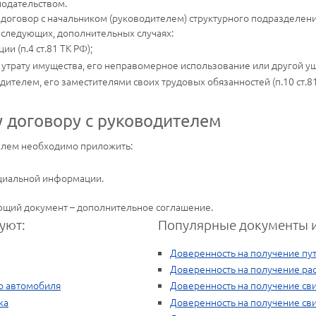
нодательством.
 договор с начальником (руководителем) структурного подразделен
 в следующих, дополнительных случаях:
и (п.4 ст.81 ТК РФ);
утрату имущества, его неправомерное использование или другой ущер
ителем, его заместителями своих трудовых обязанностей (п.10 ст.81
 договору с руководителем
телем необходимо приложить:
циальной информации.
ующий документ – дополнительное соглашение.
уют:
Популярные документы и
Доверенность на получение пу
Доверенность на получение ра
о автомобиля
Доверенность на получение сви
ка
Доверенность на получение св