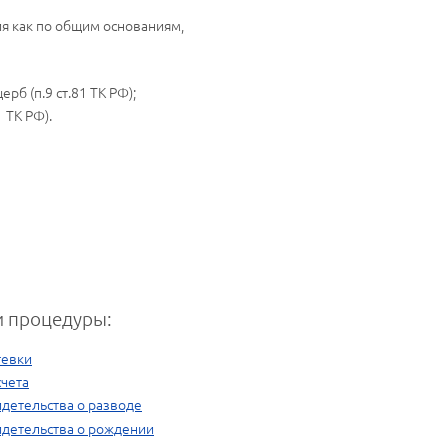
ия как по общим основаниям,
б (п.9 ст.81 ТК РФ);
 ТК РФ).
 процедуры:
тевки
счета
детельства о разводе
идетельства о рождении