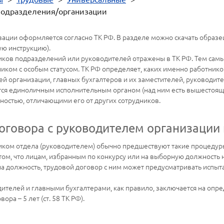
подразделения/организации
ации оформляется согласно ТК РФ. В разделе можно скачать образе
ую инструкцию).
иков подразделений или руководителей отражены в ТК РФ. Тем самы
иком с особым статусом. ТК РФ определяет, каких именно работнико
й организации, главных бухгалтеров и их заместителей, руководител
ется единоличным исполнительным органом (над ним есть вышестоящ
ностью, отличающими его от других сотрудников.
оговора с руководителем организации 
иком отдела (руководителем) обычно предшествуют такие процедуры
ом, что лицам, избранным по конкурсу или на выборную должность н
 на должность, трудовой договор с ним может предусматривать испыт
ителей и главными бухгалтерами, как правило, заключается на опред
ра – 5 лет (ст. 58 ТК РФ).