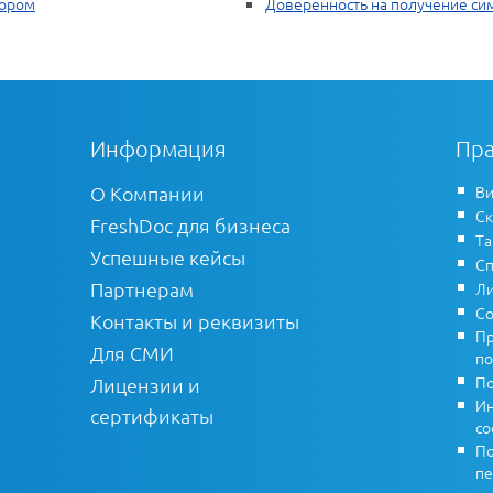
тором
Доверенность на получение си
Информация
Пра
О Компании
Ви
Ск
FreshDoc для бизнеса
Т
Успешные кейсы
Сп
Партнерам
Ли
Со
Контакты и реквизиты
Пр
Для СМИ
по
По
Лицензии и
Ин
сертификаты
co
По
пе