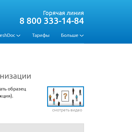
Горячая линия
8 800 333-14-84
eshDoc
Тарифы
Больше
анизации
ать образец
кция).
смотреть видео