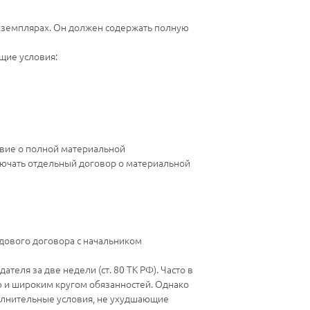
кземплярах. Он должен содержать полную
щие условия:
овие о полной материальной
аключать отдельный договор о материальной
дового договора с начальником
теля за две недели (ст. 80 ТК РФ). Часто в
ю и широким кругом обязанностей. Однако
ополнительные условия, не ухудшающие