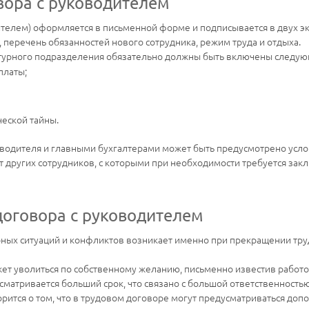
вора с руководителем
ителем) оформляется в письменной форме и подписывается в двух э
перечень обязанностей нового сотрудника, режим труда и отдыха.
ктурного подразделения обязательно должны быть включены следую
платы;
еской тайны.
оводителя и главными бухгалтерами может быть предусмотрено усл
е от других сотрудников, с которыми при необходимости требуется з
договора с руководителем
рных ситуаций и конфликтов возникает именно при прекращении тру
жет уволиться по собственному желанию, письменно известив работода
матривается больший срок, что связано с большой ответственность
оворится о том, что в трудовом договоре могут предусматриваться д