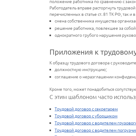
положение работника по сравнению с зако
Работодатель вправе расторгнуть трудовой
перечисленных в статье ст. 81 ТК РФ, так и
смена собственника имущества организаци
решение работника, повлекшее за собой 
однократного грубого нарушения руковод
Приложения к трудовому
К образцу трудового договора с руководи
должностную инструкцию;
соглашение о неразглашении конфиден
Кроме того, может понадобиться сопутств
С этим шаблоном часто использ
Трудовой договор с секретарем
Трудовой договор с уборщиком
Трудовой договор с водителем грузовог
Трудовой договор с водителем погрузчи