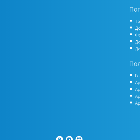
По
Тр
До
Фо
До
До
По
Гл
Ар
Ар
Ар
Ар