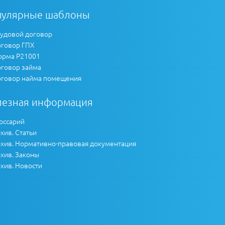
пулярные шаблоны
удовой договор
говор ГПХ
рма Р21001
говор займа
говор найма помещения
лезная информация
оссарий
хив. Статьи
хив. Нормативно-правовая документация
хив. Законы
хив. Новости