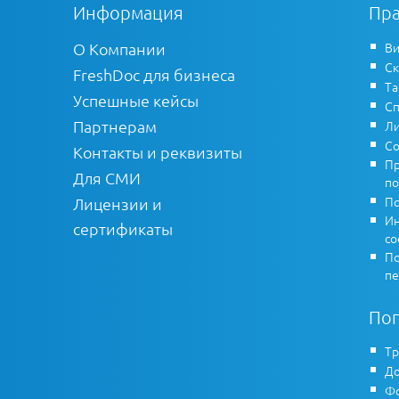
Информация
Пра
О Компании
Ви
Ск
FreshDoc для бизнеса
Т
Успешные кейсы
Сп
Партнерам
Ли
Со
Контакты и реквизиты
Пр
Для СМИ
по
По
Лицензии и
Ин
сертификаты
co
По
пе
По
Тр
До
Фо