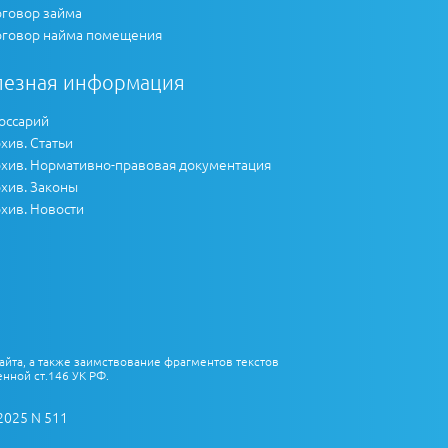
говор займа
говор найма помещения
лезная информация
оссарий
хив. Статьи
хив. Нормативно-правовая документация
хив. Законы
хив. Новости
айта, а также заимствование фрагментов текстов
нной ст.146 УК РФ.
2025 N 511