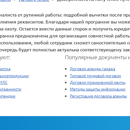
иалиста от рутинной работы: подробной вычитки после пр
лнения реквизитов. Благодаря нашей программе вы можете
на охоту. Остается внести данные сторон и получить юрид
грамма предназначена для организации совместной работ
использования, любой сотрудник сможет самостоятельно с
ю очередь будет полностью актуальна соответствующему за
уют:
Популярные документы и
листка
Договор аренды гаража
льхозпродукции
Типовой трудовой договор
НИЛС
Договор пожизненной ренты
долженности
Методы защиты информации
типендии
Регистрация договора аренды