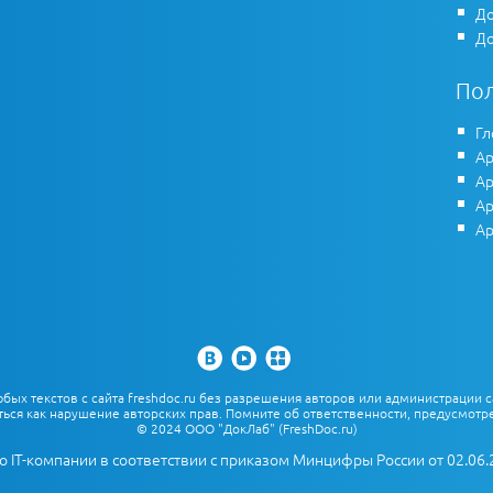
До
До
По
Гл
Ар
Ар
Ар
Ар
х текстов с сайта freshdoc.ru без разрешения авторов или администрации с
ться как нарушение авторских прав. Помните об ответственности, предусмотре
© 2024 ООО "ДокЛаб" (FreshDoc.ru)
о IT-компании в соответствии с приказом Минцифры России от 02.06.