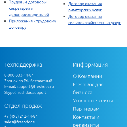
Трудовые договоры
Договор оказания
секретарей и
риэлторских услуг
делопроизводителей
Договор оказания
Приложения к трудовому
сельскохозяйственных услуг
договору
Техподдержка
Информация
8-800-333-14-84
О Компании
Звонок по РФ бесплатный
FreshDoc для
E-mail:
support@freshdoc.ru
бизнеса
Skype: freshdoc.support
Успешные кейсы
Отдел продаж
Партнерам
+7 (495) 212-14-84
Контакты и
sales@freshdoc.ru
реквизиты