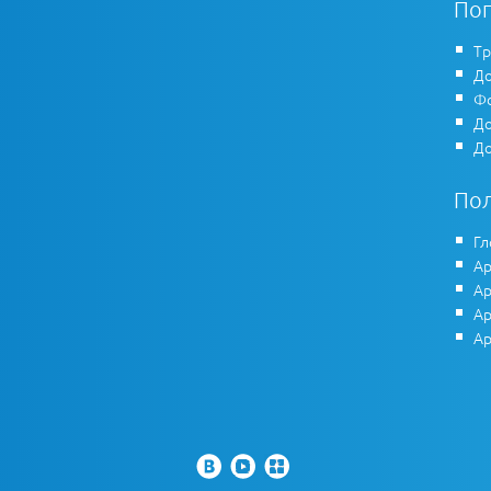
По
Тр
До
Фо
До
До
По
Гл
Ар
Ар
Ар
Ар