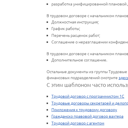
разработка унифицированной плановой д
В трудовом договоре c начальником плано
Должностная инструкция;
График работы;
Перечень расценок работ;
Соглашение о неразглашении конфиден
В трудовом договоре с начальником плано
Дополнительное соглашение.
Остальные документы из группы Трудовые
финансовых подразделений смотрите
здес
С этим шаблоном часто использ
Трудовой договор с программистом 1С
Трудовые договоры секретарей и делоп
Приложения к трудовому договору
Гражданско правовой договор вахтера
Трудовой договор с агентом