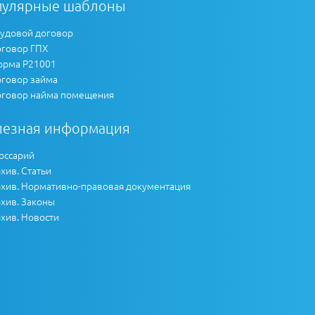
пулярные шаблоны
удовой договор
говор ГПХ
рма Р21001
говор займа
говор найма помещения
лезная информация
оссарий
хив. Статьи
хив. Нормативно-правовая документация
хив. Законы
хив. Новости