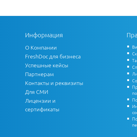
Информация
Пра
О Компании
Ви
Ск
FreshDoc для бизнеса
Т
Успешные кейсы
Сп
Партнерам
Ли
Со
Контакты и реквизиты
Пр
Для СМИ
по
По
Лицензии и
Ин
сертификаты
co
По
пе