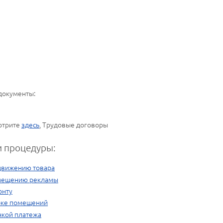
документы:
отрите
здесь
, Трудовые договоры
 процедуры:
одвижению товара
змещению рекламы
онту
орке помещений
очкой платежа