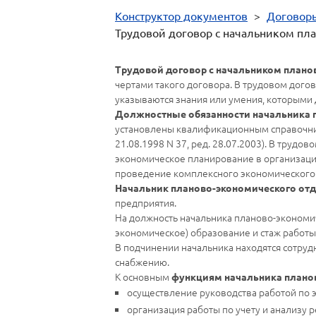
Конструктор документов
>
Договор
Трудовой договор с начальником пл
Трудовой договор с начальником плано
чертами такого договора. В трудовом дого
указываются знания или умения, которыми 
Должностные обязанности начальника 
установлены квалификационным справочник
21.08.1998 N 37, ред. 28.07.2003). В тру
экономическое планирование в организаци
проведение комплексного экономического 
Начальник планово-экономического от
предприятия.
На должность начальника планово-экономи
экономическое) образование и стаж работы
В подчинении начальника находятся сотруд
снабжению.
К основным
функциям начальника плано
осуществление руководства работой по
организация работы по учету и анализу 