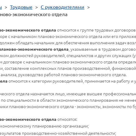
ы
>
Трудовые
>
С руководителями
>
аново-экономического отдела
относится к группе трудовых договоров
во-экономического отдела
воре с начальником планово-экономического отдела или его прилож
должен обладать начальник для обеспечения выполнения задач возл
, указываемые в трудовом догово
планово-экономического отдела
ом должностей руководителей, специалистов и других служащих (у
довом договоре с начальником планово-экономического отдела опред
и, составление комплексных планов производственной, финансовой
анализа, руководство работой планово-экономического отдела.
относится к категории руководителей, принимается на работу и
дела
ческого отдела назначается лицо, имеющее высшее профессиональн
 по специальности в области экономического планирования не менее
ники планово-экономического отдела - экономисты, экономисты по б
относятся:
во-экономического отдела
 экономическому планированию организации;
результатов производственно-хозяйственной деятельности;