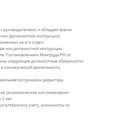
 с руководителями, и обладает всеми
ении (должностной инструкции)
оженных на его отдел.
ре или должностной инструкции,
тв. Постановлением Минтруда РФ от
елены следующие должностные обязанности:
 и коммерческой деятельности,
 увольняется приказом директора
ое (экономическое или инженерно-
 5 лет.
ухгалтерскому учету, экономисты по