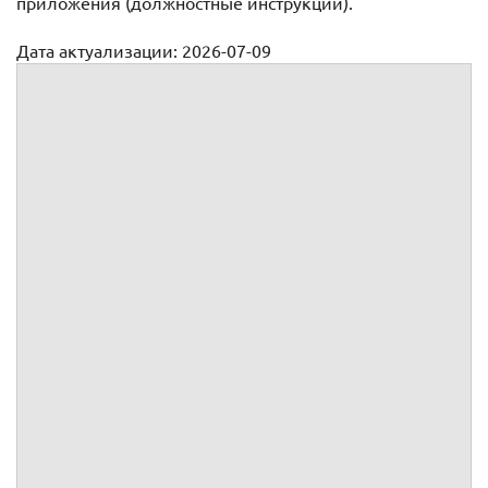
приложения (должностные инструкции).
Дата актуализации: 2026-07-09
Финансовых подразделений
Трудовой договор с финансовым аналитиком
Трудовой договор с экономистом
Трудовой договор с финансовым менеджером
Трудовой договор с ревизором
Трудовой договор с аудитором
Трудовой договор с бухгалтером-кассиром
Трудовой договор с бухгалтером-ревизором
Трудовой договор с бухгалтером
Трудовой договор с главным бухгалтером
Трудовой договор с заместителем главного бухгалтера
Трудовой договор с начальником планово-
экономического отдела
Трудовой договор с кассиром
Трудовой договор с начальником финансового отдела
Трудовой договор с оператором 1С