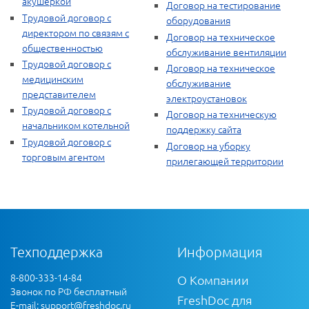
акушеркой
Договор на тестирование
Трудовой договор с
оборудования
директором по связям с
Договор на техническое
общественностью
обслуживание вентиляции
Трудовой договор с
Договор на техническое
медицинским
обслуживание
представителем
электроустановок
Трудовой договор с
Договор на техническую
начальником котельной
поддержку сайта
Трудовой договор с
Договор на уборку
торговым агентом
прилегающей территории
Техподдержка
Информация
8-800-333-14-84
О Компании
Звонок по РФ бесплатный
FreshDoc для
E-mail:
support@freshdoc.ru