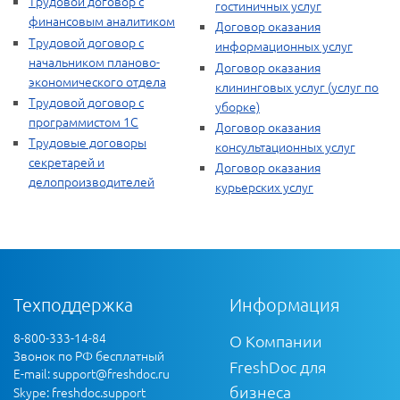
Трудовой договор с
гостиничных услуг
финансовым аналитиком
Договор оказания
Трудовой договор с
информационных услуг
начальником планово-
Договор оказания
экономического отдела
клининговых услуг (услуг по
Трудовой договор с
уборке)
программистом 1С
Договор оказания
Трудовые договоры
консультационных услуг
секретарей и
Договор оказания
делопроизводителей
курьерских услуг
Техподдержка
Информация
8-800-333-14-84
О Компании
Звонок по РФ бесплатный
FreshDoc для
E-mail:
support@freshdoc.ru
бизнеса
Skype: freshdoc.support