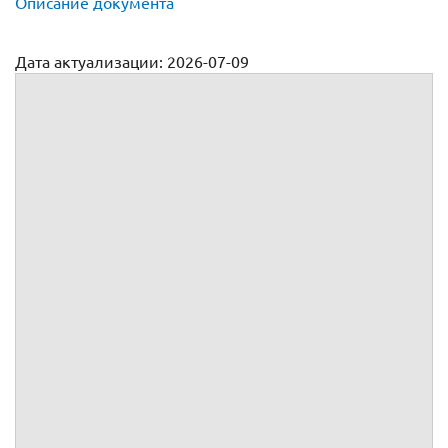
Описание документа
Дата актуализации: 2026-07-09
Договор оказания курьерских услуг
№
г.
, именуемое(ый, ая) в дальнейшем
, в лице
,
действующего(ей) на основании
,
Индивидуальный предприниматель
, именуемый(ая) в
дальнейшем
, зарегистрированный(ая) в Едином
государственном реестре индивидуальных
предпринимателей под №
,
вместе именуемые Стор
оны, а индивидуально – Сторона,