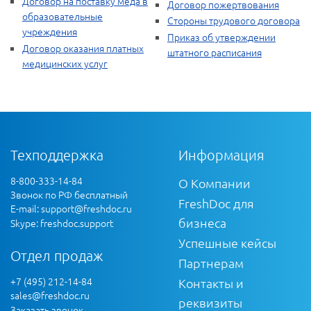
Договор на поставку меда в
Договор пожертвования
образовательные
Стороны трудового договора
учреждения
Приказ об утверждении
Договор оказания платных
штатного расписания
медицинских услуг
Техподдержка
Информация
8-800-333-14-84
О Компании
Звонок по РФ бесплатный
FreshDoc для
E-mail:
support@freshdoc.ru
бизнеса
Skype: freshdoc.support
Успешные кейсы
Отдел продаж
Партнерам
+7 (495) 212-14-84
Контакты и
sales@freshdoc.ru
реквизиты
Заказать звонок