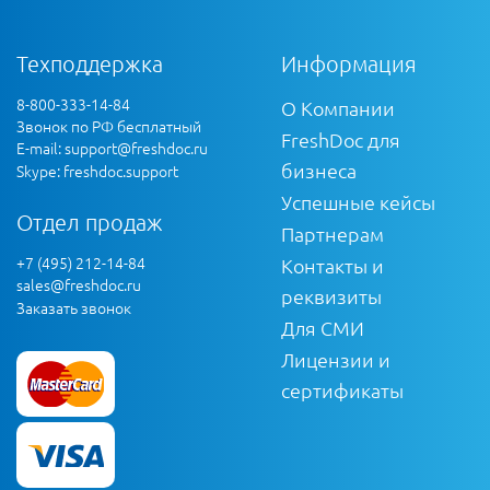
Техподдержка
Информация
8-800-333-14-84
О Компании
Звонок по РФ бесплатный
FreshDoc для
E-mail:
support@freshdoc.ru
бизнеса
Skype: freshdoc.support
Успешные кейсы
Отдел продаж
Партнерам
+7 (495) 212-14-84
Контакты и
sales@freshdoc.ru
реквизиты
Заказать звонок
Для СМИ
Лицензии и
сертификаты