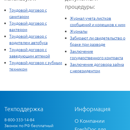
процедуры:
Трудовой договор с
санитаром
Журнал учета листков
Трудовой договор с
сообщений и корешков к ним
вахтером
Журналы
Трудовой договор с
Забирают ли свидетельство о
водителем автобуса
браке при разводе
Трудовой договор с
Заключение
заведующим аптекой
государственного контракта
Трудовой договор с зубным
Заключение договора займа
техником
с нерезидентом
Техподдержка
Информация
8-800-333-14-84
О Компании
Звонок по РФ бесплатный
FreshDoc для