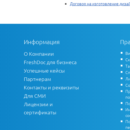
Договор на изготовление диза
Информация
Пра
О Компании
Ви
Ск
FreshDoc для бизнеса
Т
Успешные кейсы
Сп
Партнерам
Ли
Со
Контакты и реквизиты
Пр
Для СМИ
по
По
Лицензии и
Ин
сертификаты
co
По
пе