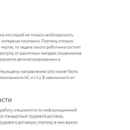
но это порой не только необходимость
х интересах компании. Поэтому столько
ертах, то задача такого работника состоит
доступа, от различных нападок мошенников
дприятии автоматизированных и
ствующему направлению (это может быть
пасность АС и т.п.). В зависимости от
ости
а работу специалиста по информационной
ся стандартный трудовой договор.
рудового договора, поэтому в нем важно