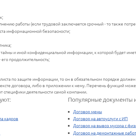
к;
лнению работы (если трудовой заключается срочный - то также потреб
иста информационной безопасности;
тника;
тайны и иной конфиденциальной информации, к которой будет иметь
- его продолжительность;
алиста по защите информации, то он в обязательном порядке должен
ексте договора, либо в приложении к нему. Перечень функций может
от специфики деятельности самой компании.
уют:
Популярные документы и
Договор мены
ла кадров
Договор на автоуслуги с ИП
Договор на вывоз мусора с фи
а
Договор на демонтажные рабо