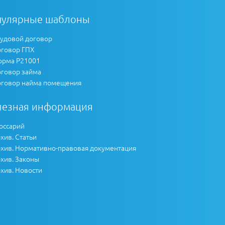
пулярные шаблоны
удовой договор
говор ГПХ
рма Р21001
говор займа
говор найма помещения
лезная информация
оссарий
хив. Статьи
хив. Нормативно-правовая документация
хив. Законы
хив. Новости