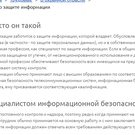
по защите информации
то он такой
изация заботится о защите информации, которой владеет. Обусловле
(в частности - по защите персональных данных), но и в собственны
кая профессия, как специалист по защите информации. Если в общих ч
ла защищена от утечек, от несанкционированного использования и 
анной профессии обеспечивают безопасность всех имеющихся на пре
вают систему контроля.
рмации обычно принимают лицо с высшим образованием по соответ
я безопасность телекоммуникационных систем, информационная безо
а, ему присваивается соответствующая квалификация.
ециалистом информационной безопасн
постоянного контроля и надзора, поэтому редко когда принимают н
отрудник обычно принимается на основную работу и с ним заключает
ите информации должен отвечать всем требованиям действующего т