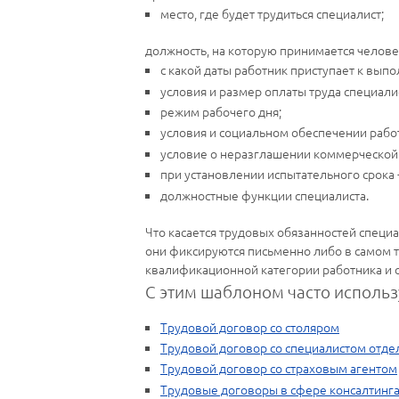
место, где будет трудиться специалист;
должность, на которую принимается челове
с какой даты работник приступает к выпо
условия и размер оплаты труда специал
режим рабочего дня;
условия и социальном обеспечении рабо
условие о неразглашении коммерческой 
при установлении испытательного срока 
должностные функции специалиста.
Что касается трудовых обязанностей специ
они фиксируются письменно либо в самом т
квалификационной категории работника и 
С этим шаблоном часто использ
Трудовой договор со столяром
Трудовой договор со специалистом отде
Трудовой договор со страховым агентом
Трудовые договоры в сфере консалтинг