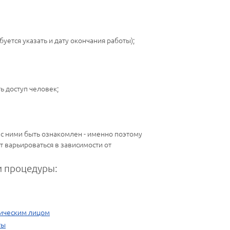
уется указать и дату окончания работы);
 доступ человек;
 с ними быть ознакомлен - именно поэтому
 варьироваться в зависимости от
 процедуры:
зическим лицом
ты