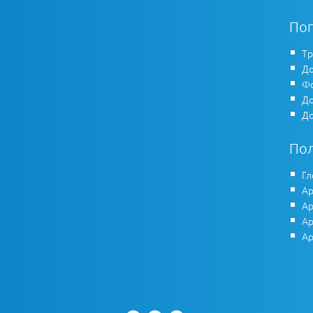
По
Тр
До
Фо
До
До
По
Гл
Ар
Ар
Ар
Ар