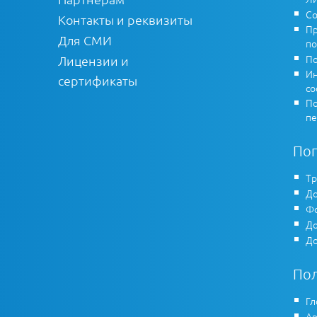
Со
Контакты и реквизиты
Пр
Для СМИ
по
По
Лицензии и
Ин
сертификаты
co
По
пе
По
Тр
До
Фо
До
До
По
Гл
Ар