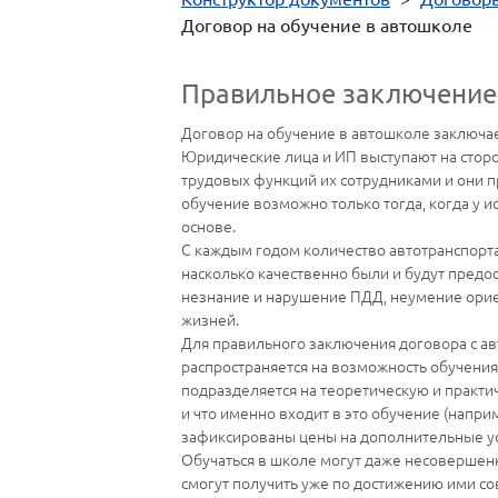
Договор на обучение в автошколе
Правильное заключение 
Договор на обучение в автошколе заключа
Юридические лица и ИП выступают на сторо
трудовых функций их сотрудниками и они 
обучение возможно только тогда, когда у 
основе.
С каждым годом количество автотранспорта 
насколько качественно были и будут предо
незнание и нарушение ПДД, неумение ориен
жизней.
Для правильного заключения договора с а
распространяется на возможность обучения
подразделяется на теоретическую и практиче
и что именно входит в это обучение (напри
зафиксированы цены на дополнительные ус
Обучаться в школе могут даже несовершенн
смогут получить уже по достижению ими с