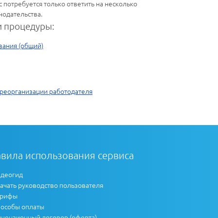
 потребуется только ответить на несколько
нодательства.
 процедуры:
вания (общий)
реорганизации работодателя
вила использования сервиса
деогид
ачать руководство пользователя
арифы
особы оплаты
цензионный договор (оферта)