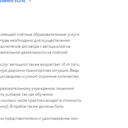
вляющей платные образовательные услуги.
х прав необходимо для осуществления
заключение договора с автошколой на
овательной деятельности на платной
луг автошкол также возрастает. И от того,
ямую дорожно-транспортная ситуация. Ведь
ным авариям и уносит огромное количество
образовательному учреждению лицензия
ь условия: так как обучение
и сколько часов практики входит в стоимость
умму). В прайсе также должны быть
ыми представителями и удостоверение они