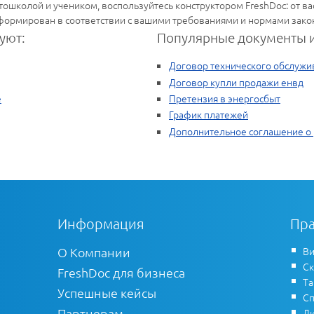
ошколой и учеником, воспользуйтесь конструктором FreshDoc: от вас
формирован в соответствии с вашими требованиями и нормами зако
уют:
Популярные документы и
Договор технического обслужи
Договор купли продажи енвд
е
Претензия в энергосбыт
График платежей
Дополнительное соглашение о 
Информация
Пра
О Компании
Ви
Ск
FreshDoc для бизнеса
Т
Успешные кейсы
Сп
Партнерам
Ли