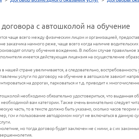
договора с автошколой на обучение
ется чаще всего между физическим лицом и организацией, предоста
не заказчика намного реже, чаще всего когда наличие водительски
производят оплату обучения вождению. В любом случае правильное 
исполнителя имеется действующая лицензия на осуществление образ
в нашей стране увеличивается, а следовательно, востребованность ус
ставлены услуги по договору на обучение в автошколе зависит напр
тироваться на дорогах, парковаться и т.д. приводит к многочислен
втошколой необходимо обязательно удостовериться, что выданная 
 необходимой вам категории. Также очень внимательно следует читат
скую часть, то в тексте должно быть указано, сколько часов теории 
мер, гсм и пользование автодромом могут не включаться в данную с
луги.
олетние, но тогда договор будет заключен не с ними, а с их законн
овершеннолетия.