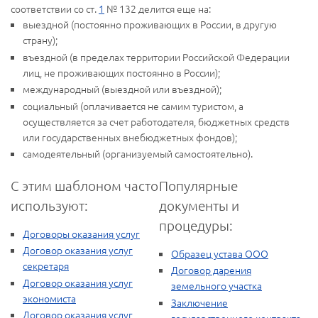
соответствии со ст.
1
№ 132 делится еще на:
выездной (постоянно проживающих в России, в другую
страну);
въездной (в пределах территории Российской Федерации
лиц, не проживающих постоянно в России);
международный (выездной или въездной);
социальный (оплачивается не самим туристом, а
осуществляется за счет работодателя, бюджетных средств
или государственных внебюджетных фондов);
самодеятельный (организуемый самостоятельно).
С этим шаблоном часто
Популярные
используют:
документы и
процедуры:
Договоры оказания услуг
Договор оказания услуг
Образец устава ООО
секретаря
Договор дарения
Договор оказания услуг
земельного участка
экономиста
Заключение
Договор оказания услуг
государственного контракта