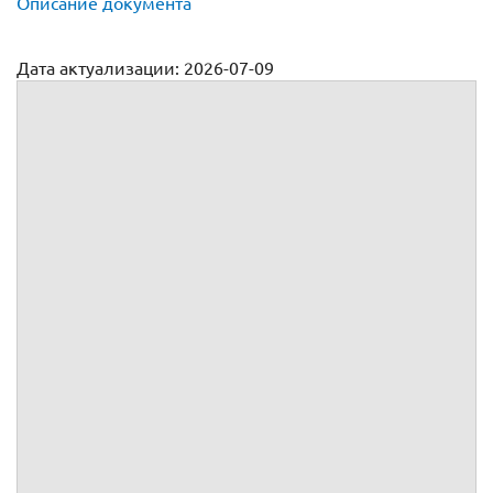
Описание документа
Дата актуализации: 2026-07-09
Договор-оферта на оказание комплекса туристических услуг
, именуемое в дальнейшем
, в лице
, действующего(ей)
на основании
, адресует настоящий Договор-оферту (далее
по тексту - Договор) любому лицу (неопределенному кругу
лиц), выразившему готовность воспользоваться услугами
в порядке, предусмотренном п.
3.1
Договора (далее по
тексту -
).
Договор, согласно
п. 2 ст. 437
Гражданского кодекса
Российской Федерации, является публичной офертой,