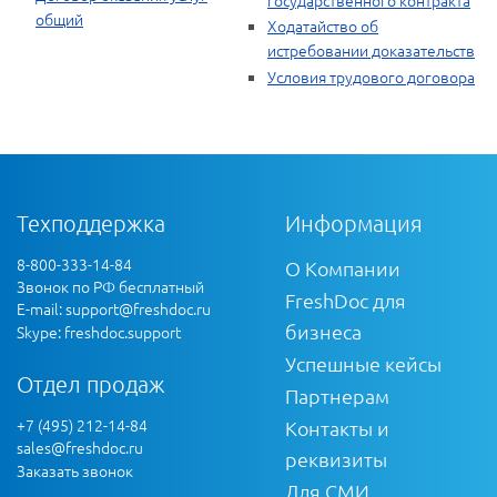
общий
Ходатайство об
истребовании доказательств
Условия трудового договора
Техподдержка
Информация
8-800-333-14-84
О Компании
Звонок по РФ бесплатный
FreshDoc для
E-mail:
support@freshdoc.ru
бизнеса
Skype: freshdoc.support
Успешные кейсы
Отдел продаж
Партнерам
+7 (495) 212-14-84
Контакты и
sales@freshdoc.ru
реквизиты
Заказать звонок
Для СМИ