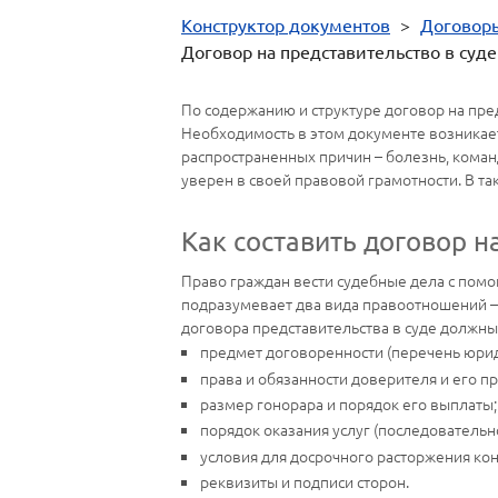
Конструктор документов
>
Договор
Договор на представительство в суде
По содержанию и структуре договор на пред
Необходимость в этом документе возникает
распространенных причин – болезнь, команд
уверен в своей правовой грамотности. В 
Как составить договор н
Право граждан вести судебные дела с помо
подразумевает два вида правоотношений – 
договора представительства в суде должны 
предмет договоренности (перечень юриди
права и обязанности доверителя и его п
размер гонорара и порядок его выплаты;
порядок оказания услуг (последовательн
условия для досрочного расторжения кон
реквизиты и подписи сторон.