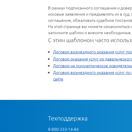
В рамках подписанного соглашения и дове
исковые заявления и предъявлять их в суд,
соглашение, обжаловать судебное постано
На этой странице вы можете ознакомиться с
заполните шаблон и внесите необходимые 
С этим шаблоном часто использ
Договор возмездного оказания услуг пр
Договор оказания услуг из давальческог
Договор на психиатрическое освидетель
Договор возмездного оказания услуг п
сайте
Техподдержка
8-800-333-14-84