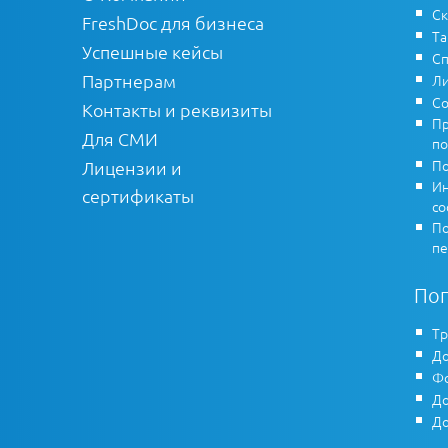
Ск
FreshDoc для бизнеса
Т
Успешные кейсы
Сп
Партнерам
Ли
Со
Контакты и реквизиты
Пр
Для СМИ
по
По
Лицензии и
Ин
сертификаты
co
По
пе
По
Тр
До
Фо
До
До