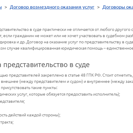
ы
>
Договор возмездного оказания услуг
>
Договоры ока
ставительство в суде практически не отличается от любого другого
, если гражданин не может или не хочет участвовать в судебном раз
ировка и др. Договор на оказание услуг по представительству в суд
таком случае квалифицированная юридическая помощь – единственно
а представительство в суде
щью представителей закреплено в статье 48 ГПК РФ. Стоит отметить,
внешнее (между представителем и судом) и внутреннее (между зака
присутствовать такие пункты:
ческих услуг, которые обязуется предоставить исполнитель);
редставителя;
ость действий каждой стороны);
тракта;