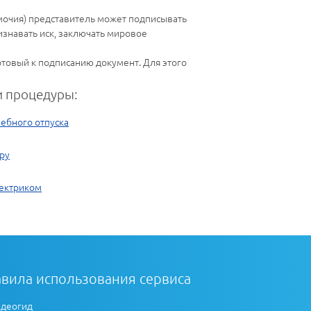
мочия) представитель может подписывать
изнавать иск, заключать мировое
готовый к подписанию документ. Для этого
 процедуры:
ебного отпуска
ру
лектриком
вила использования сервиса
деогид