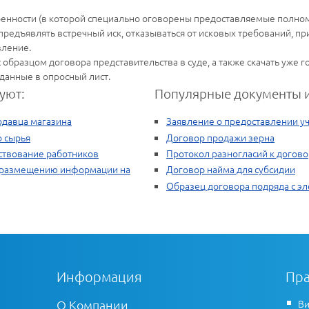
ренности (в которой специально оговорены предоставляемые полно
 предъявлять встречный иск, отказываться от исковых требований, пр
вление.
 образцом договора представительства в суде, а также скачать уже 
данные в опросный лист.
уют:
Популярные документы и
одавца магазина
Заявление о предоставлении уч
о сырья
Договор продажи зерна
ствование работников
Протокол разногласий к догово
о размещению информации на
Договор найма для субсидии
Образец договора подряда с э
Информация
Пра
О Компании
Ви