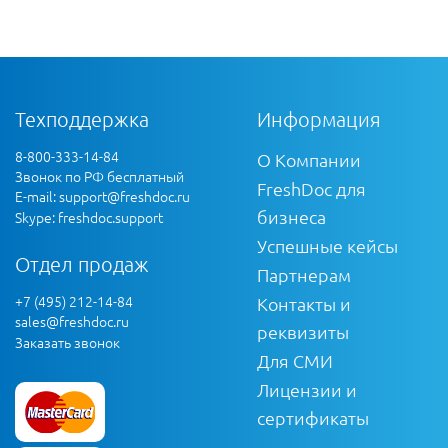
Техподдержка
Информация
8-800-333-14-84
О Компании
Звонок по РФ бесплатный
FreshDoc для
E-mail:
support@freshdoc.ru
бизнеса
Skype: freshdoc.support
Успешные кейсы
Отдел продаж
Партнерам
+7 (495) 212-14-84
Контакты и
sales@freshdoc.ru
реквизиты
Заказать звонок
Для СМИ
Лицензии и
сертификаты