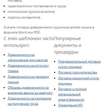
поставка;
характеристики поставляемого груза;
полномочия грузополучателя;
подпись составителя.
Скачать готовую доверенность грузополучателю можно в
формате Word или PDF.
С этим шаблоном часто
Популярные
используют:
документы и
процедуры:
Доверенность на
оформление документов
Предварительный договор
Доверенность на отгрузку
купли продажи
товара
Договор поручительства
Доверенность на перевод
Договор розничной купли
пенсии
продажи
Образец доверенности на
Договор о полной
внесение аванса за квартиру
материальной
Доверенность на компанию
ответственности
на получение груза
Ликвидация ИП