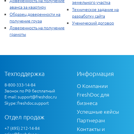
Доверенность на получение
земельного участка
аванса за квартиру
Техническое задание на
Образец доверенности на
разработку сайта
получение груза
Ученический договор
Доверенность на получение
грамоты
Техподдержка
Информация
8-800-333-14-84
О Компании
Звонок по РФ бесплатный
FreshDoc для
E-mail:
support@freshdoc.ru
бизнеса
Skype: freshdoc.support
Успешные кейсы
Отдел продаж
Партнерам
+7 (495) 212-14-84
Контакты и
sales@freshdoc.ru