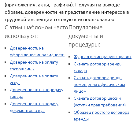
(приложения, акты, графики). Получая на выходе
образец доверенности на представление интересов в
трудовой инспекции готовую к использованию.
С этим шаблоном часто
Популярные
используют:
документы и
процедуры:
Доверенность на
оформление инвалидности
Журнал регистрации справок
Доверенность на оплату
Скачать договор аренды
госпошлины
склада
Доверенность на оплату
Скачать договор аренды
услуг
помещения с физическим
Доверенность на передачу
лицом
товара
Скачать договор цессии
Доверенность на подачу
(уступки прав требования)
документов в вуз
Образец простого договора
аренды