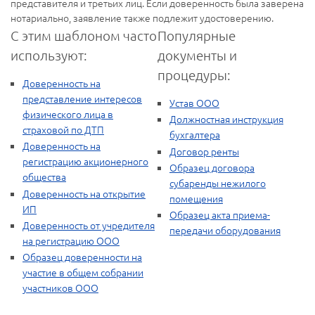
представителя и третьих лиц. Если доверенность была заверена
нотариально, заявление также подлежит удостоверению.
С этим шаблоном часто
Популярные
используют:
документы и
процедуры:
Доверенность на
представление интересов
Устав ООО
физического лица в
Должностная инструкция
страховой по ДТП
бухгалтера
Доверенность на
Договор ренты
регистрацию акционерного
Образец договора
общества
субаренды нежилого
Доверенность на открытие
помещения
ИП
Образец акта приема-
Доверенность от учредителя
передачи оборудования
на регистрацию ООО
Образец доверенности на
участие в общем собрании
участников ООО