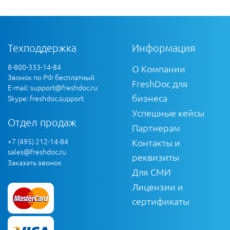
Техподдержка
Информация
8-800-333-14-84
О Компании
Звонок по РФ бесплатный
FreshDoc для
E-mail:
support@freshdoc.ru
бизнеса
Skype: freshdoc.support
Успешные кейсы
Отдел продаж
Партнерам
+7 (495) 212-14-84
Контакты и
sales@freshdoc.ru
реквизиты
Заказать звонок
Для СМИ
Лицензии и
сертификаты