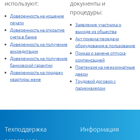
используют:
документы и
процедуры:
Доверенность на ношение
печати
Заявление участника о
Доверенность на открытие
выходе из общества
счета в банке
Акт приема-передачи
Доверенность на получение
оборудования в пользование
аккредитации
Приказ о замене отпуска
Доверенность на получение
компенсацией
банковской гарантии
Претензия на межкомнатные
Доверенность на продажу
двери
квартиры жене
Трудовой договор с
парикмахером
Техподдержка
Информация