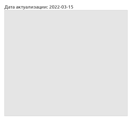
Дата актуализации: 2022-03-15
Доверенность на регистрацию и внесение изменений в
ЕГРЮЛ