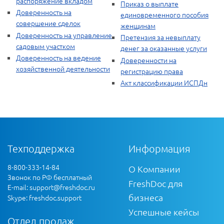
распоряжение вкладом
Приказ о выплате
Доверенность на
единовременного пособия
совершение сделок
женщинам
Доверенность на управление
Претензия за невыплату
садовым участком
денег за оказанные услуги
Доверенность на ведение
Доверенности на
хозяйственной деятельности
регистрацию права
Акт классификации ИСПДн
Техподдержка
Информация
8-800-333-14-84
О Компании
Звонок по РФ бесплатный
FreshDoc для
E-mail:
support@freshdoc.ru
бизнеса
Skype: freshdoc.support
Успешные кейсы
Отдел продаж