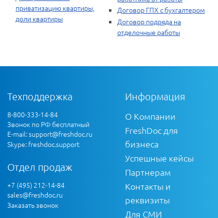
приватизацию квартиры,
Договор ГПХ с бухгалтером
доли квартиры
Договор подряда на
отделочные работы
Техподдержка
Информация
8-800-333-14-84
О Компании
Звонок по РФ бесплатный
FreshDoc для
E-mail:
support@freshdoc.ru
бизнеса
Skype: freshdoc.support
Успешные кейсы
Отдел продаж
Партнерам
+7 (495) 212-14-84
Контакты и
sales@freshdoc.ru
реквизиты
Заказать звонок
Для СМИ