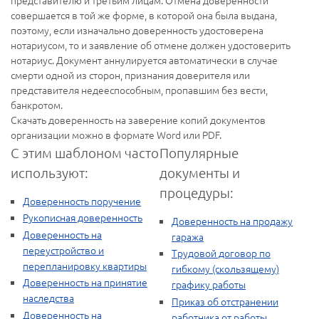
совершается в той же форме, в которой она была выдана,
поэтому, если изначально доверенность удостоверена
нотариусом, то и заявление об отмене должен удостоверить
нотариус. Документ аннулируется автоматически в случае
смерти одной из сторон, признания доверителя или
представителя недееспособным, пропавшим без вести,
банкротом.
Скачать доверенность на заверение копий документов
организации можно в формате Word или PDF.
С этим шаблоном часто
Популярные
используют:
документы и
процедуры:
Доверенность поручение
Рукописная доверенность
Доверенность на продажу
Доверенность на
гаража
переустройство и
Трудовой договор по
перепланировку квартиры
гибкому (скользящему)
Доверенность на принятие
графику работы
наследства
Приказ об отстранении
Доверенность на
работника от работы