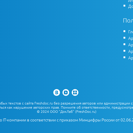
До
По
Гл
Ар
Ар
Ар
Ар
х текстов с сайта freshdoc.ru без разрешения авторов или администрации с
ться как нарушение авторских прав. Помните об ответственности, предусмотре
© 2024 ООО "ДокЛаб" (FreshDoc.ru)
о IT-компании в соответствии с приказом Минцифры России от 02.06.