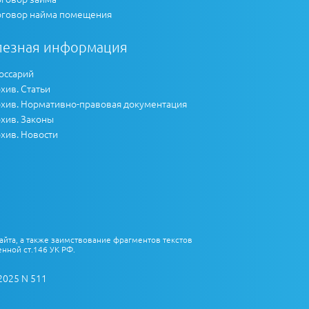
говор найма помещения
лезная информация
оссарий
хив. Статьи
хив. Нормативно-правовая документация
хив. Законы
хив. Новости
айта, а также заимствование фрагментов текстов
нной ст.146 УК РФ.
2025 N 511