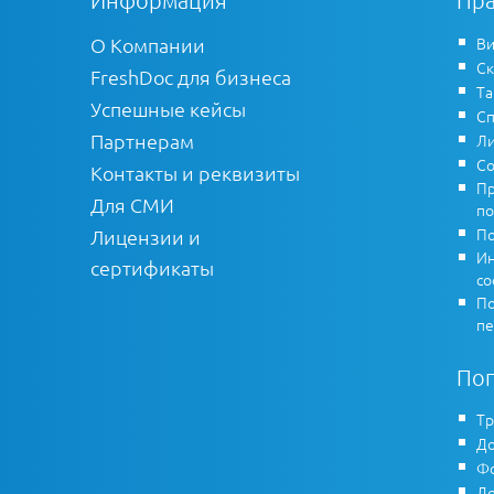
О Компании
Ви
Ск
FreshDoc для бизнеса
Т
Успешные кейсы
Сп
Партнерам
Ли
Со
Контакты и реквизиты
Пр
Для СМИ
по
По
Лицензии и
Ин
сертификаты
co
По
пе
По
Тр
До
Фо
До