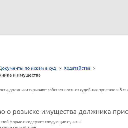
тва, на которых заявитель основывает свои требования:
Документы по искам в суд
>
Ходатайства
>
жника и имущества
ти, должники скрывают собственность от судебных приставов. В так
тво о розыске имущества должника прис
енной форме и содержит следующие пункты:
полнительный лист;