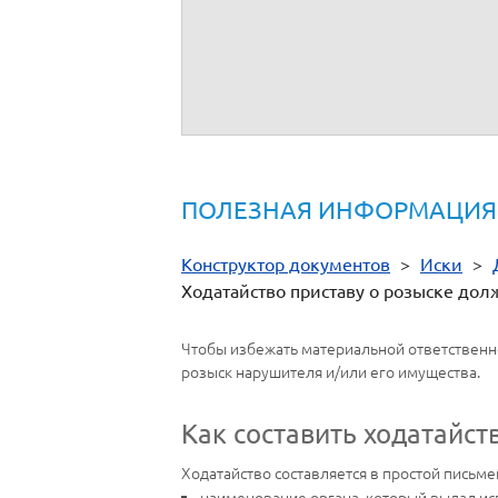
3.
Документы, подтверждающие обстоятельс
-
;
ПОЛЕЗНАЯ ИНФОРМАЦИЯ
Конструктор документов
>
Иски
>
Ходатайство приставу о розыске дол
Чтобы избежать материальной ответственнос
розыск нарушителя и/или его имущества.
Как составить ходатайс
Ходатайство составляется в простой письм
наименование органа, который выдал ис