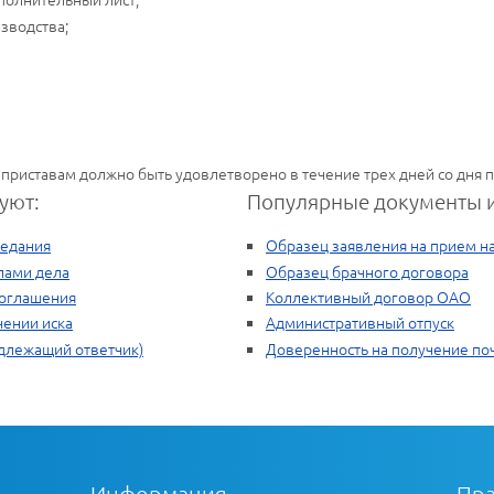
зводства;
приставам должно быть удовлетворено в течение трех дней со дня 
уют:
Популярные документы и
седания
Образец заявления на прием на
лами дела
Образец брачного договора
соглашения
Коллективный договор ОАО
чении иска
Административный отпуск
длежащий ответчик)
Доверенность на получение по
Информация
Пра