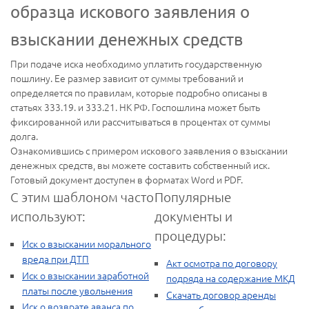
образца искового заявления о
взыскании денежных средств
При подаче иска необходимо уплатить государственную
пошлину. Ее размер зависит от суммы требований и
определяется по правилам, которые подробно описаны в
статьях 333.19. и 333.21. НК РФ. Госпошлина может быть
фиксированной или рассчитываться в процентах от суммы
долга.
Ознакомившись с примером искового заявления о взыскании
денежных средств, вы можете составить собственный иск.
Готовый документ доступен в форматах Word и PDF.
С этим шаблоном часто
Популярные
используют:
документы и
процедуры:
Иск о взыскании морального
вреда при ДТП
Акт осмотра по договору
Иск о взыскании заработной
подряда на содержание МКД
платы после увольнения
Скачать договор аренды
Иск о возврате аванса по