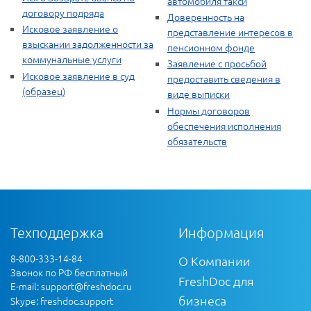
автомобиля такси
договору подряда
Доверенность на
Исковое заявление о
представление интересов в
взыскании задолженности за
пенсионном фонде
коммунальные услуги
Заявление с просьбой
Исковое заявление в суд
предоставить сведения в
(образец)
виде выписки
Нормы договоров
обеспечения исполнения
обязательств
Техподдержка
Информация
8-800-333-14-84
О Компании
Звонок по РФ бесплатный
FreshDoc для
E-mail:
support@freshdoc.ru
бизнеса
Skype: freshdoc.support