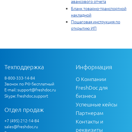
авансового отчета
Бланк товарно-транспортной
накладной
Пошаговая инструкция по
открытию ИП
Техподдержка
Информация
8-800-333-14-84
О Компании
Звонок по РФ бесплатный
FreshDoc для
E-mail:
support@freshdoc.ru
бизнеса
Skype: freshdoc.support
Успешные кейсы
Отдел продаж
Партнерам
+7 (495) 212-14-84
Контакты и
sales@freshdoc.ru
реквизиты