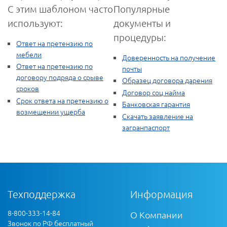
С этим шаблоном часто
Популярные
используют:
документы и
процедуры:
Ответ на претензию по
мебели
Доверенность на получение
Ответ на претензию по
почты
договору подряда о срыве
Образец договора дарения
сроков
Договор соц найма
Срок ответа на претензию о
Банковская гарантия
возмещении ущерба
Скачать заявление на
загранпаспорт
Техподдержка
Информация
8-800-333-14-84
О Компании
Звонок по РФ бесплатный