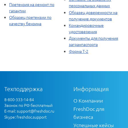
Претензия на ремонт по
персональных данных
гарантии
Образец доверенности на
Образец претензии по
получение документов
качеству бензина
Командировочные
удостоверения
Документы для получения
загранпаспорта
Форма Т-2
Техподдержка
Информация
8-800-333-14-84
О Компании
Звонок по РФ бесплатный
FreshDoc для
E-mail:
support@freshdoc.ru
бизнеса
Skype: freshdoc.support
Успешные кейсы