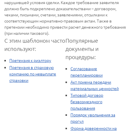
нарушившей условия сделки. Каждое требование заявителя
должно быть подкреплено доказательствами – договором,
чеками, письмами, счетами, заявлениями, отсылками к
соответствующим нормативно-правовым актам. Также в
претензии необходимо привести расчет денежного требования
(при наличии такового).
С этим шаблоном часто
Популярные
используют:
документы и
процедуры:
Претензия к риэлтору
Претензия в страховую
Согласование
компанию по невыплате
перепланировки
страховки
Акт приема передачи
материальных ценностей
Типовой договор
безвозмездного
пользования
Порядок увольнения за
прогул
Форма доверенности на