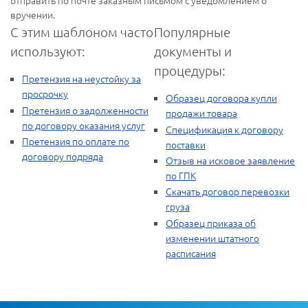
отправить по почте заказным письмом с уведомлением о
вручении.
С этим шаблоном часто
Популярные
используют:
документы и
процедуры:
Претензия на неустойку за
просрочку
Образец договора купли
Претензия о задолженности
продажи товара
по договору оказания услуг
Спецификация к договору
Претензия по оплате по
поставки
договору подряда
Отзыв на исковое заявление
по ГПК
Скачать договор перевозки
груза
Образец приказа об
изменении штатного
расписания