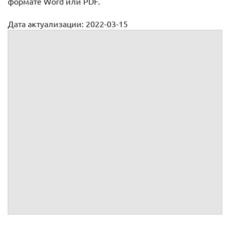
формате Word или PDF.
Дата актуализации: 2022-03-15
Претензия о взыскании неустойки за просрочку оплаты