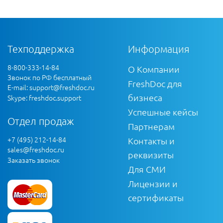
Техподдержка
Информация
8-800-333-14-84
О Компании
Звонок по РФ бесплатный
FreshDoc для
E-mail:
support@freshdoc.ru
бизнеса
Skype: freshdoc.support
Успешные кейсы
Отдел продаж
Партнерам
+7 (495) 212-14-84
Контакты и
sales@freshdoc.ru
реквизиты
Заказать звонок
Для СМИ
Лицензии и
сертификаты