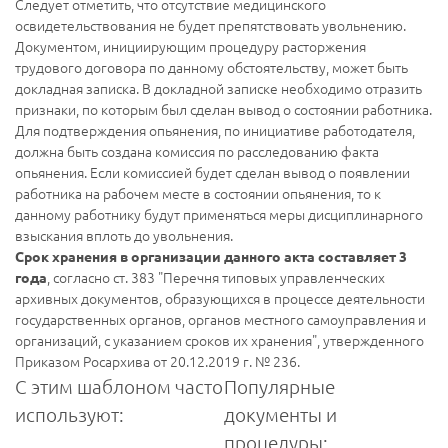
Следует отметить, что отсутствие медицинского
освидетельствования не будет препятствовать увольнению.
Документом, инициирующим процедуру расторжения
трудового договора по данному обстоятельству, может быть
докладная записка. В докладной записке необходимо отразить
признаки, по которым был сделан вывод о состоянии работника.
Для подтверждения опьянения, по инициативе работодателя,
должна быть создана комиссия по расследованию факта
опьянения. Если комиссией будет сделан вывод о появлении
работника на рабочем месте в состоянии опьянения, то к
данному работнику будут применяться меры дисциплинарного
взыскания вплоть до увольнения.
Срок хранения в организации данного акта составляет 3
, согласно ст. 383 "Перечня типовых управленческих
года
архивных документов, образующихся в процессе деятельности
государственных органов, органов местного самоуправления и
организаций, с указанием сроков их хранения", утвержденного
Приказом Росархива от 20.12.2019 г. № 236.
С этим шаблоном часто
Популярные
используют:
документы и
процедуры: