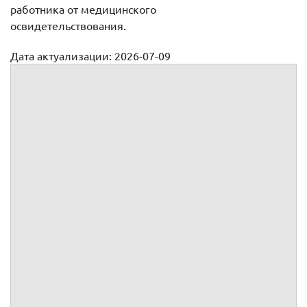
работника от медицинского
освидетельствования.
Дата актуализации: 2026-07-09
Акт об отказе от прохождения медицинского
освидетельствования
(наименование организации)
Акт №
Сегодня
в
в
(время)
(указать место)
в присутствии свидетелей:
(должность)
(расшифровка