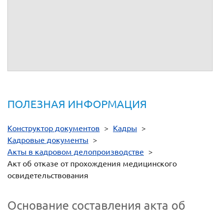
работника на медицинское освидетельствование, которое
проводится только с согласия работника. Данный акт
необходим как доказательство отказа работника от
прохождения медосвидетельствования. Поэтому чем
больше свидетелей смогут подтвердить этот факт, тем
лучше.
ПОЛЕЗНАЯ ИНФОРМАЦИЯ
Конструктор документов
>
Кадры
>
Кадровые документы
>
Акты в кадровом делопроизводстве
>
Акт об отказе от прохождения медицинского
освидетельствования
Основание составления акта об