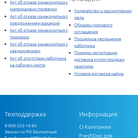
Акт об отказе ознакомиться с
материалами проверки
Ходатайство о рассмотрении
Акт об отказе ознакомиться с
дела
предложением вакансий
Образец мирового
Акт об отказе ознакомиться с
соглашения
приказом
Процедура увольнения
Акт об отказе ознакомиться с
работника
уведомлением
Порядок регистрации
Акт об отсутствии работника
договора купли-продажи
на рабочем месте
квартиры
Условия договора найма
Техподдержка
Информация
8-800-333-14-84
О Компании
Звонок по РФ бесплатный
FreshDoc для
E-mail:
support@freshdoc.ru