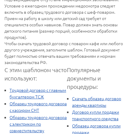
Условие о ежегодном прохождении медосмотра следует
включить в образец трудового договора с шеф-поваром.
Прием на работу в школу или детский сад требует от
специалиста особых навыков. Повар должен знать основы
детского питания (размер порций, особенности обработки
продуктов).
Чтобы скачать трудовой договор с поваром кафе или любого
другого учреждения, заполните шаблон. Готовый документ
будет полностью отвечать вашим требованиям и нормам
законодательства РФ.
С этим шаблоном часто
Популярные
используют:
документы и
процедуры:
Трудовой договор с главным
бухгалтером ТСЖ
Скачать образец договор
Образец трудового договора
аренды квартиры
с кассиром СНТ
Договор купли продажи
Образец трудового договора
транспортного средства
с электриком по
Образец договора купли
совместительству
продажи