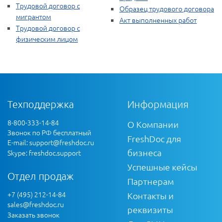
Трудовой договор с
Образец трудового договора
мигрантом
Акт выполненных работ
Трудовой договор с
физическим лицом
Техподдержка
Информация
8-800-333-14-84
О Компании
Звонок по РФ бесплатный
FreshDoc для
E-mail:
support@freshdoc.ru
бизнеса
Skype: freshdoc.support
Успешные кейсы
Отдел продаж
Партнерам
+7 (495) 212-14-84
Контакты и
sales@freshdoc.ru
реквизиты
Заказать звонок