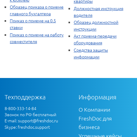
квартиры
Образец приказа о приеме
Должностная инструкция
главного бухгалтера
водителя
Приказ о приеме на 0.5
Образец должностной
ставки
инструкции
Приказ о приеме на работу
Акт приема-передачи
совместителя
оборудования
Средства защиты
информации
Техподдержка
Информация
8-800-333-14-84
О Компании
Звонок по РФ бесплатный
FreshDoc для
E-mail:
support@freshdoc.ru
бизнеса
Skype: freshdoc.support
Успешные кейсы