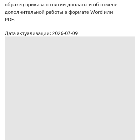
образец приказа о снятии доплаты и об отмене
дополнительной работы в формате Word или
PDF.
Дата актуализации: 2026-07-09
Приказ о прекращении выполнения дополнительной
работы и отмене доплат
(наименование организации)
Приказ
№
В
связи
с
(основание для прекращения работы)