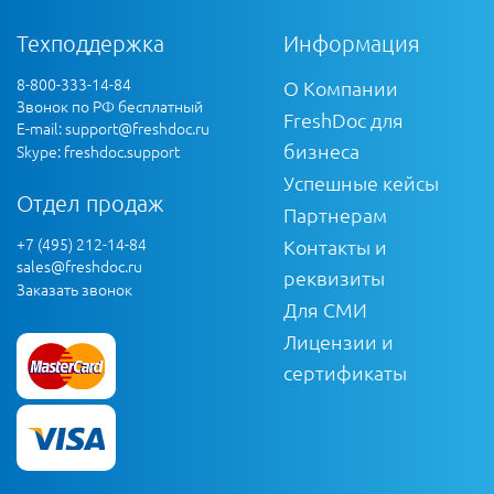
Техподдержка
Информация
8-800-333-14-84
О Компании
Звонок по РФ бесплатный
FreshDoc для
E-mail:
support@freshdoc.ru
бизнеса
Skype: freshdoc.support
Успешные кейсы
Отдел продаж
Партнерам
+7 (495) 212-14-84
Контакты и
sales@freshdoc.ru
реквизиты
Заказать звонок
Для СМИ
Лицензии и
сертификаты