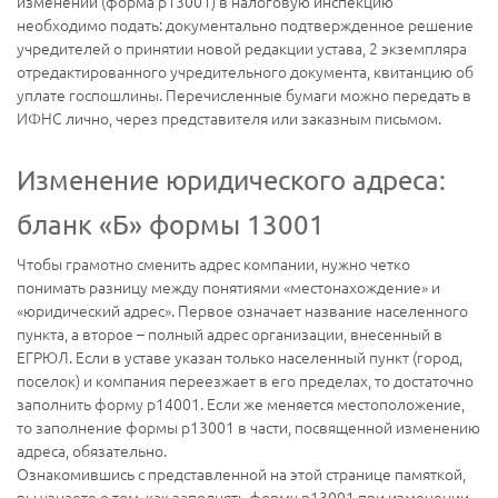
изменений (форма р13001) в налоговую инспекцию
необходимо подать: документально подтвержденное решение
учредителей о принятии новой редакции устава, 2 экземпляра
отредактированного учредительного документа, квитанцию об
уплате госпошлины. Перечисленные бумаги можно передать в
ИФНС лично, через представителя или заказным письмом.
Изменение юридического адреса:
бланк «Б» формы 13001
Чтобы грамотно сменить адрес компании, нужно четко
понимать разницу между понятиями «местонахождение» и
«юридический адрес». Первое означает название населенного
пункта, а второе – полный адрес организации, внесенный в
ЕГРЮЛ. Если в уставе указан только населенный пункт (город,
поселок) и компания переезжает в его пределах, то достаточно
заполнить форму р14001. Если же меняется местоположение,
то заполнение формы р13001 в части, посвященной изменению
адреса, обязательно.
Ознакомившись с представленной на этой странице памяткой,
вы узнаете о том, как заполнять форму р13001 при изменении