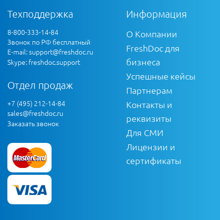
Техподдержка
Информация
8-800-333-14-84
О Компании
Звонок по РФ бесплатный
FreshDoc для
E-mail:
support@freshdoc.ru
бизнеса
Skype: freshdoc.support
Успешные кейсы
Отдел продаж
Партнерам
+7 (495) 212-14-84
Контакты и
sales@freshdoc.ru
реквизиты
Заказать звонок
Для СМИ
Лицензии и
сертификаты