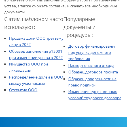
устава, а также сможете составить и скачать все необходимые
документы.
С этим шаблоном часто
Популярные
используют:
документы и
процедуры:
Продажа доли ООО третьему
лицу в 2022
Договор финансирования
Образец заполнения р13001
под уступку денежного
при изменении устава в 2022
требования
Имущество ООО при
Паспорт опасного отхода
ликвидации
Образец договора проката
Распределение долей в ООО
Образец доверенности на
между участниками
право подписи
Открытие ООО
Изменение существенных
условий трудового договора