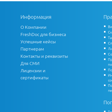
Информация
Пра
О Компании
Ви
Ск
FreshDoc для бизнеса
Т
Успешные кейсы
Сп
Партнерам
Ли
Со
Контакты и реквизиты
Пр
Для СМИ
по
По
Лицензии и
Ин
сертификаты
co
По
пе
По
Тр