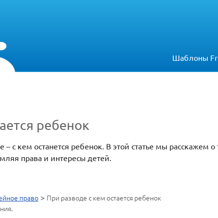
Шаблоны Fr
тается ребенок
 – с кем останется ребенок. В этой статье мы расскажем о
емляя права и интересы детей.
>
ейное право
При разводе с кем остается ребенок
ния.