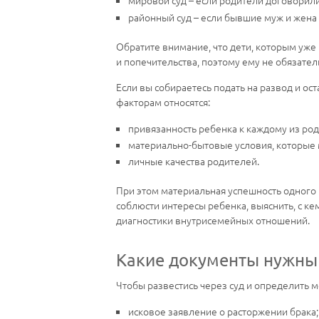
мировой суд – если родители договорил
районный суд – если бывшие муж и жена 
Обратите внимание, что дети, которым уже
и попечительства, поэтому ему не обязател
Если вы собираетесь подать на развод и ос
факторам относятся:
привязанность ребенка к каждому из род
материально-бытовые условия, которые м
личные качества родителей.
При этом материальная успешность одного и
соблюсти интересы ребенка, выяснить, с ке
диагностики внутрисемейных отношений.
Какие документы нужны 
Чтобы развестись через суд и определить 
исковое заявление о расторжении брака;