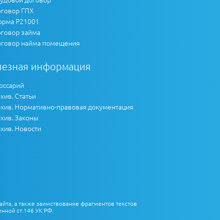
говор ГПХ
рма Р21001
говор займа
говор найма помещения
лезная информация
оссарий
хив. Статьи
хив. Нормативно-правовая документация
хив. Законы
хив. Новости
айта, а также заимствование фрагментов текстов
нной ст.146 УК РФ.