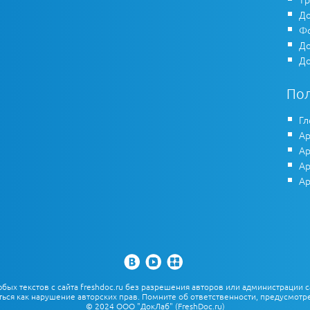
До
Фо
До
До
По
Гл
Ар
Ар
Ар
Ар
х текстов с сайта freshdoc.ru без разрешения авторов или администрации с
ться как нарушение авторских прав. Помните об ответственности, предусмотре
© 2024 ООО "ДокЛаб" (FreshDoc.ru)