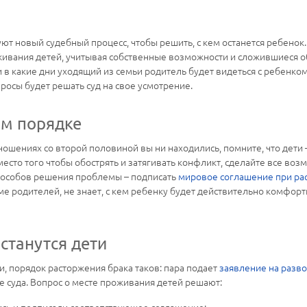
т новый судебный процесс, чтобы решить, с кем останется ребенок.
живания детей, учитывая собственные возможности и сложившиеся о
и в какие дни уходящий из семьи родитель будет видеться с ребенком
осы будет решать суд на свое усмотрение.
ом порядке
отношениях со второй половиной вы ни находились, помните, что дети 
Вместо того чтобы обострять и затягивать конфликт, сделайте все в
пособов решения проблемы – подписать
мировое соглашение при ра
ме родителей, не знает, с кем ребенку будет действительно комфор
останутся дети
и, порядок расторжения брака таков: пара подает
заявление на разв
е суда. Вопрос о месте проживания детей решают: