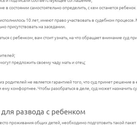
ись и подписали соответствующее соглашение;
не в состоянии самостоятельно определить, с кем останется ребенок 
 исполнилось 10 лет, имеют право участвовать в судебном процессе
ьно присутствовать на заседании.
таться с ребенком, вам стоит узнать, на что обращает внимание суд 
ителей;
огут предложить своему чаду мать и отец;
з родителей не является гарантией того, что суд примет решение в е
м ему комфортнее. Чтобы разобраться в деле, суд может назначить 
для развода с ребенком
место проживания общих детей, необходимо подготовить такой пакет 